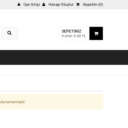
Üye Girişi
Hesap Oluştur
Sepetim (0)
SEPETINIZ
0 ürün: 0.00 TL
ulunamamıştır.