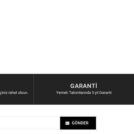
GARANTI
içiniz rahat olsun.
Yemek Takımlarında 5 yıl Garanti
GÖNDER