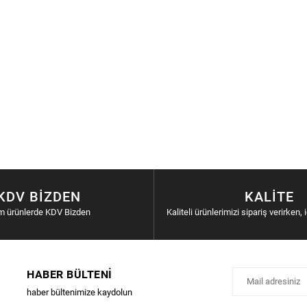
KDV BIZDEN
KALITE
m ürünlerde KDV Bizden
Kaliteli ürünlerimizi sipariş verirken, 
HABER BÜLTENI
haber bültenimize kaydolun