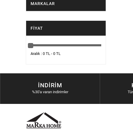
MARKALAR
FIYAT
Aralık : 0 TL - 0 TL
İNDIRIM
%30'a varan indirimler
Tü