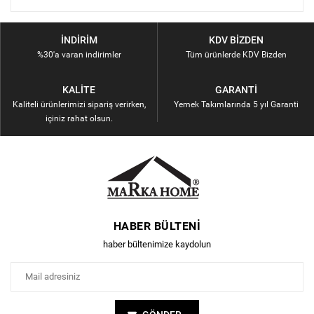
İNDIRIM
KDV BIZDEN
%30'a varan indirimler
Tüm ürünlerde KDV Bizden
KALITE
GARANTI
Kaliteli ürünlerimizi sipariş verirken,
Yemek Takımlarında 5 yıl Garanti
içiniz rahat olsun.
HABER BÜLTENI
haber bültenimize kaydolun