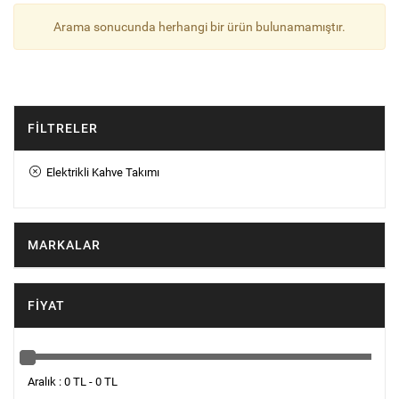
Arama sonucunda herhangi bir ürün bulunamamıştır.
FILTRELER
Elektrikli Kahve Takımı
MARKALAR
FIYAT
Aralık : 0 TL - 0 TL