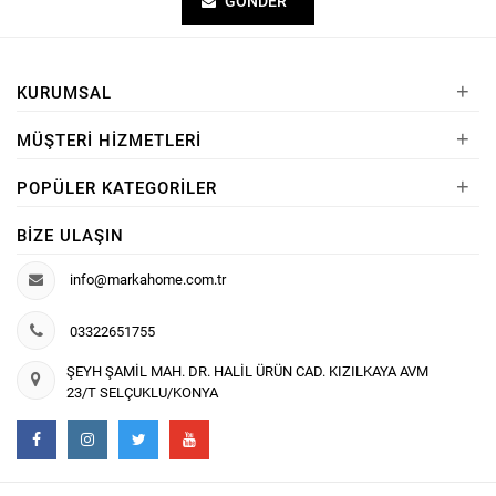
GÖNDER
+
KURUMSAL
+
MÜŞTERI HIZMETLERI
+
POPÜLER KATEGORILER
BIZE ULAŞIN
info@markahome.com.tr
03322651755
ŞEYH ŞAMİL MAH. DR. HALİL ÜRÜN CAD. KIZILKAYA AVM
23/T SELÇUKLU/KONYA