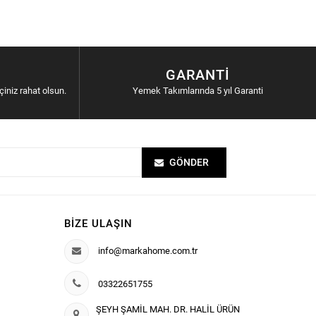
GARANTI
içiniz rahat olsun.
Yemek Takımlarında 5 yıl Garanti
GÖNDER
BIZE ULAŞIN
info@markahome.com.tr
03322651755
ŞEYH ŞAMİL MAH. DR. HALİL ÜRÜN