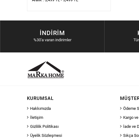
İNDIRIM
%30'a varan indirimler
Tü
KURUMSAL
MÜŞTER
Hakkımızda
Ödeme S
İletişim
Kargo ve
Gizlilik Politikası
İade ve 
Üyelik Sözleşmesi
Sıkça So