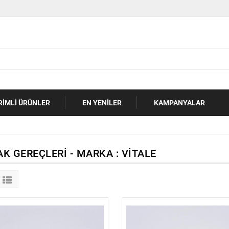
RIMLI ÜRÜNLER
EN YENILER
KAMPANYALAR
K GEREÇLERI - MARKA : VITALE