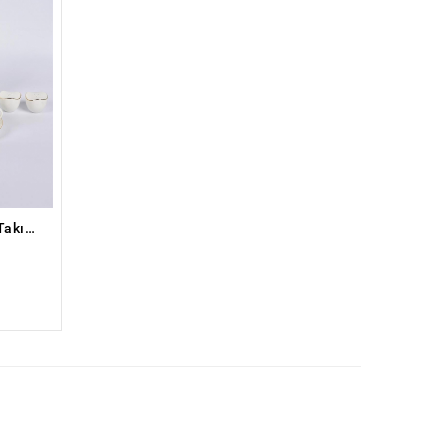
Vitale Elips Beyaz Kahvaltı Takımı 32 parça