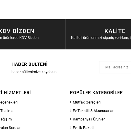
KDV BIZDEN
KALITE
m ürünlerde KDV Bizden
Kaliteli ürünlerimizi sipariş verirken, 
HABER BÜLTENI
haber bültenimize kaydolun
I HIZMETLERI
POPÜLER KATEGORILER
eçenekleri
Mutfak Gereçleri
 Teslimat
Ev Tekstili & Aksesuarlar
Değişim
Kampanyalı Ürünler
rulan Sorular
Evlilik Paketi