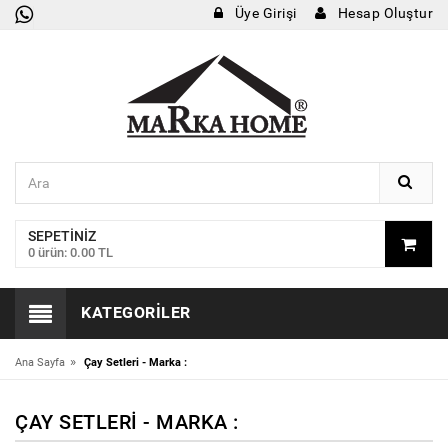
Üye Girişi
Hesap Oluştur
SEPETINIZ
0 ürün: 0.00 TL
KATEGORILER
»
Ana Sayfa
Çay Setleri - Marka :
ÇAY SETLERI - MARKA :