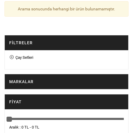
Arama sonucunda herhangi bir ürün bulunamamıştır.
FILTRELER
Çay Setleri
MARKALAR
FIYAT
Aralık : 0 TL - 0 TL