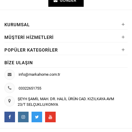
GÖNDER
+
KURUMSAL
+
MÜŞTERI HIZMETLERI
+
POPÜLER KATEGORILER
BIZE ULAŞIN
info@markahome.com.tr
03322651755
ŞEYH ŞAMİL MAH. DR. HALİL ÜRÜN CAD. KIZILKAYA AVM
23/T SELÇUKLU/KONYA