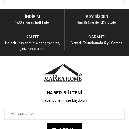
İNDIRIM
KDV BIZDEN
%30'a varan indirimler
Tüm ürünlerde KDV Bizden
KALITE
GARANTI
Kaliteli ürünlerimizi sipariş verirken,
Yemek Takımlarında 5 yıl Garanti
içiniz rahat olsun.
HABER BÜLTENI
haber bültenimize kaydolun