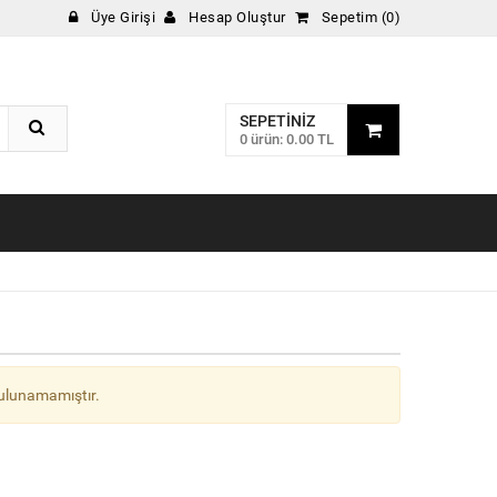
Üye Girişi
Hesap Oluştur
Sepetim (0)
SEPETINIZ
0 ürün: 0.00 TL
ulunamamıştır.