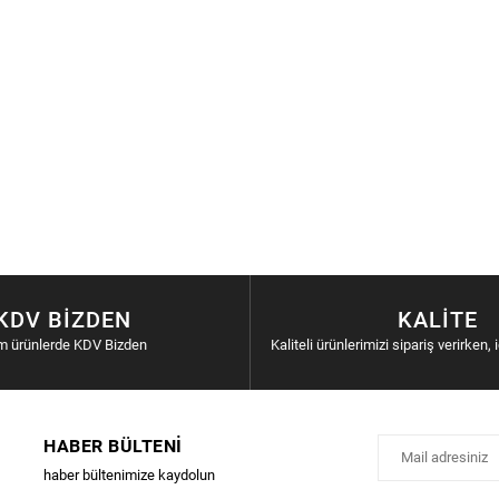
KDV BIZDEN
KALITE
m ürünlerde KDV Bizden
Kaliteli ürünlerimizi sipariş verirken, 
HABER BÜLTENI
haber bültenimize kaydolun