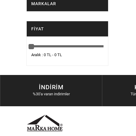
MARKALAR
FIYAT
Aralık : 0 TL - 0 TL
İNDIRIM
%30'a varan indirimler
Tü