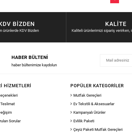
KDV BIZDEN
KALITE
m ürünlerde KDV Bizden
Kaliteli ürünlerimizi sipariş verirken, 
HABER BÜLTENI
haber bültenimize kaydolun
I HIZMETLERI
POPÜLER KATEGORILER
eçenekleri
Mutfak Gereçleri
 Teslimat
Ev Tekstili & Aksesuarlar
Değişim
Kampanyalı Ürünler
rulan Sorular
Evlilik Paketi
Çeyiz Paketi Mutfak Gereçleri