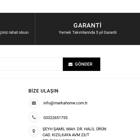
GARANTI
içiniz rahat olsun.
Yemek Takımlarında 5 yıl Garanti
GÖNDER
BIZE ULAŞIN
info@markahome.com.tr
03322651755
ŞEYH ŞAMİL MAH. DR. HALİL ÜRÜN
CAD. KIZILKAYA AVM 23/T