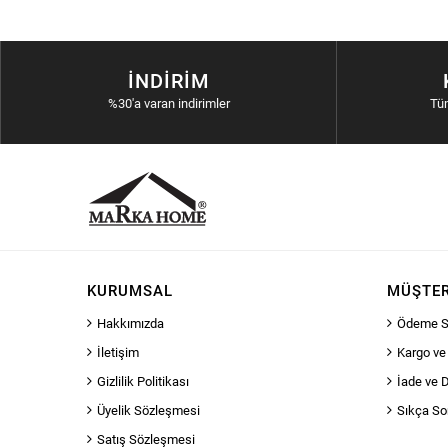
İNDIRIM
%30'a varan indirimler
Tü
KURUMSAL
MÜŞTER
Hakkımızda
Ödeme S
İletişim
Kargo ve
Gizlilik Politikası
İade ve 
Üyelik Sözleşmesi
Sıkça So
Satış Sözleşmesi