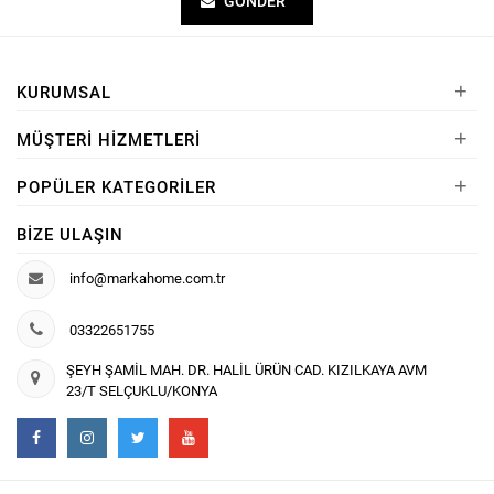
GÖNDER
+
KURUMSAL
+
MÜŞTERI HIZMETLERI
+
POPÜLER KATEGORILER
BIZE ULAŞIN
info@markahome.com.tr
03322651755
ŞEYH ŞAMİL MAH. DR. HALİL ÜRÜN CAD. KIZILKAYA AVM
23/T SELÇUKLU/KONYA