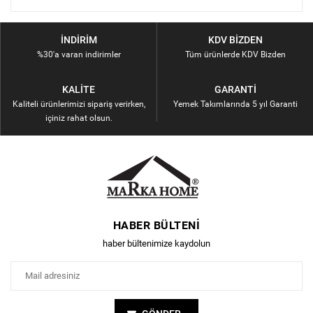
İNDIRIM
KDV BIZDEN
%30'a varan indirimler
Tüm ürünlerde KDV Bizden
KALITE
GARANTI
Kaliteli ürünlerimizi sipariş verirken,
Yemek Takımlarında 5 yıl Garanti
içiniz rahat olsun.
HABER BÜLTENI
haber bültenimize kaydolun