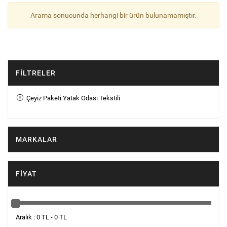
Arama sonucunda herhangi bir ürün bulunamamıştır.
FILTRELER
Çeyiz Paketi Yatak Odası Tekstili
MARKALAR
FIYAT
Aralık : 0 TL - 0 TL