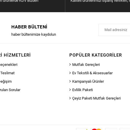
m ürünlerde KDV Bizden
Kaliteli ürünlerimizi sipariş verirken, 
HABER BÜLTENI
haber bültenimize kaydolun
I HIZMETLERI
POPÜLER KATEGORILER
eçenekleri
Mutfak Gereçleri
 Teslimat
Ev Tekstili & Aksesuarlar
Değişim
Kampanyalı Ürünler
rulan Sorular
Evlilik Paketi
Çeyiz Paketi Mutfak Gereçleri