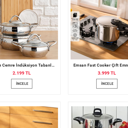
Emsan Cemre İndüksiyon Tabanlı 6 Parça Çelik Sahan Seti
2.199 TL
3.999 TL
İNCELE
İNCELE