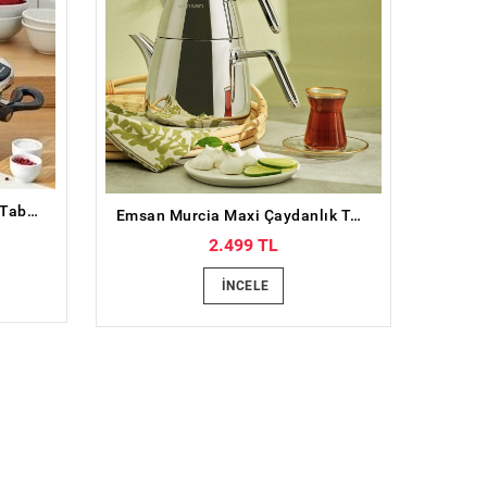
Emsan Montana İndüksiyon Tabanlı Düdüklü Tencere Seti Siyah Gri 4+6 Litre
Emsan Murcia Maxi Çaydanlık Takımı
2.499 TL
İNCELE