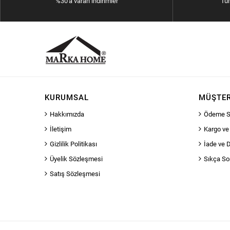
%30'a varan indirimler
Tü
KURUMSAL
MÜŞTER
Hakkımızda
Ödeme S
İletişim
Kargo ve
Gizlilik Politikası
İade ve 
Üyelik Sözleşmesi
Sıkça So
Satış Sözleşmesi