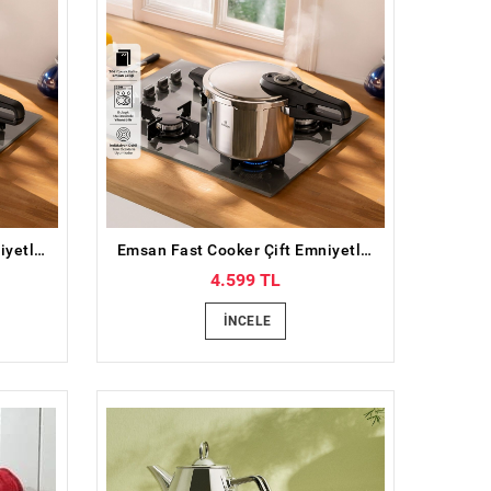
Emsan Fast Cooker Çift Emniyetli Düdüklü Tencere 4 Lt
Emsan Fast Cooker Çift Emniyetli Düdüklü Tencere 6 Lt
4.599 TL
İNCELE