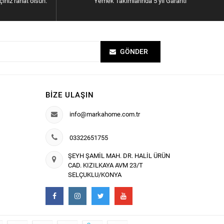
içiniz rahat olsun.
Yemek Takımlarında 5 yıl Garanti
GÖNDER
BIZE ULAŞIN
info@markahome.com.tr
03322651755
ŞEYH ŞAMİL MAH. DR. HALİL ÜRÜN
CAD. KIZILKAYA AVM 23/T
SELÇUKLU/KONYA