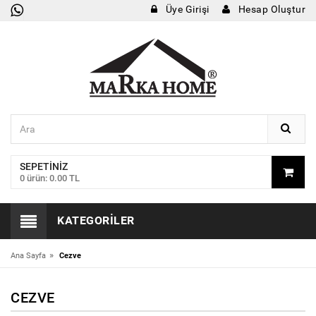
Üye Girişi
Hesap Oluştur
SEPETINIZ
0 ürün: 0.00 TL
KATEGORILER
»
Ana Sayfa
Cezve
CEZVE