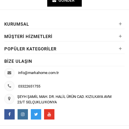
GÖNDER
+
KURUMSAL
+
MÜŞTERI HIZMETLERI
+
POPÜLER KATEGORILER
BIZE ULAŞIN
info@markahome.com.tr
03322651755
ŞEYH ŞAMİL MAH. DR. HALİL ÜRÜN CAD. KIZILKAYA AVM
23/T SELÇUKLU/KONYA