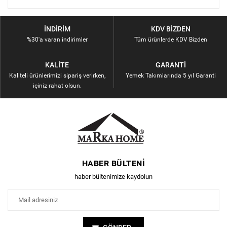
İNDIRIM
KDV BIZDEN
%30'a varan indirimler
Tüm ürünlerde KDV Bizden
KALITE
GARANTI
Kaliteli ürünlerimizi sipariş verirken,
Yemek Takımlarında 5 yıl Garanti
içiniz rahat olsun.
HABER BÜLTENI
haber bültenimize kaydolun