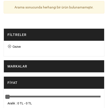
Arama sonucunda herhangi bir ürün bulunamamıştır.
FILTRELER
Cezve
MARKALAR
FIYAT
Aralık : 0 TL - 0 TL