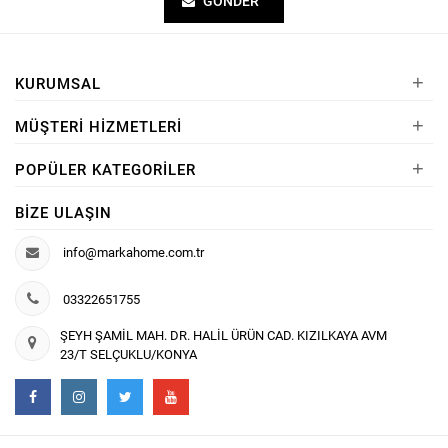
GÖNDER
+
KURUMSAL
+
MÜŞTERI HIZMETLERI
+
POPÜLER KATEGORILER
BIZE ULAŞIN
info@markahome.com.tr
03322651755
ŞEYH ŞAMİL MAH. DR. HALİL ÜRÜN CAD. KIZILKAYA AVM
23/T SELÇUKLU/KONYA