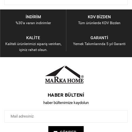
İNDIRIM
KDV BIZDEN
%30'a varan indirimler
Tüm ürünlerde KDV Bizden
KALITE
GARANTI
Kaliteli ürünlerimizi sipariş verirken,
Yemek Takımlarında 5 yıl Garanti
içiniz rahat olsun.
HABER BÜLTENI
haber bültenimize kaydolun