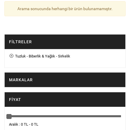
Arama sonucunda herhangi bir ürün bulunamamıştır.
FILTRELER
Tuzluk - Biberlik & Yağlık - Sirkelik
MARKALAR
FIYAT
Aralık : 0 TL - 0 TL