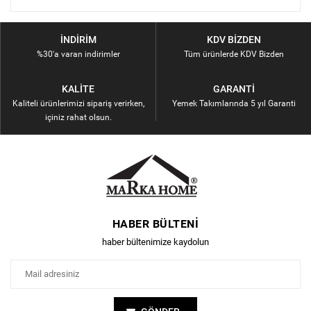
İNDIRIM
KDV BIZDEN
%30'a varan indirimler
Tüm ürünlerde KDV Bizden
KALITE
GARANTI
Kaliteli ürünlerimizi sipariş verirken,
Yemek Takımlarında 5 yıl Garanti
içiniz rahat olsun.
HABER BÜLTENI
haber bültenimize kaydolun