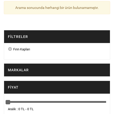
Arama sonucunda herhangi bir ürün bulunamamıştır.
FILTRELER
Fırın Kapları
MARKALAR
FIYAT
Aralık : 0 TL - 0 TL