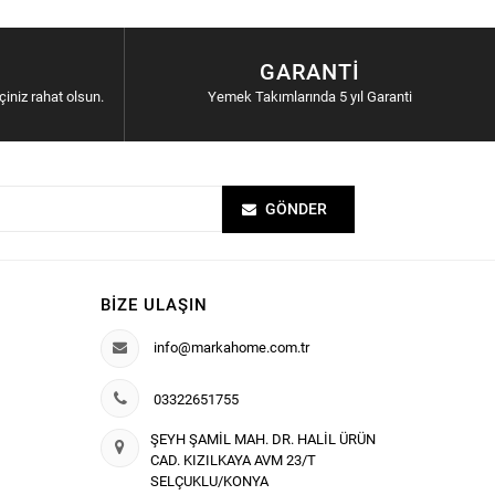
GARANTI
içiniz rahat olsun.
Yemek Takımlarında 5 yıl Garanti
GÖNDER
BIZE ULAŞIN
info@markahome.com.tr
03322651755
ŞEYH ŞAMİL MAH. DR. HALİL ÜRÜN
CAD. KIZILKAYA AVM 23/T
SELÇUKLU/KONYA