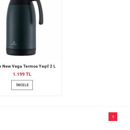
 New Vega Termos Yeşil 2 L
1.199 TL
İNCELE
1