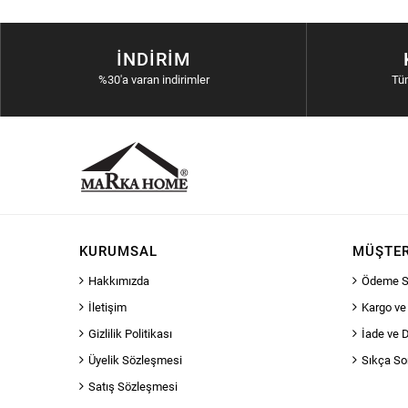
İNDIRIM
%30'a varan indirimler
Tü
KURUMSAL
MÜŞTER
Hakkımızda
Ödeme S
İletişim
Kargo ve
Gizlilik Politikası
İade ve 
Üyelik Sözleşmesi
Sıkça So
Satış Sözleşmesi