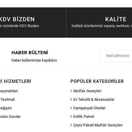
KDV BIZDEN
KALITE
m ürünlerde KDV Bizden
Kaliteli ürünlerimizi sipariş verirken, 
HABER BÜLTENI
haber bültenimize kaydolun
I HIZMETLERI
POPÜLER KATEGORILER
eçenekleri
Mutfak Gereçleri
 Teslimat
Ev Tekstili & Aksesuarlar
Değişim
Kampanyalı Ürünler
rulan Sorular
Evlilik Paketi
Çeyiz Paketi Mutfak Gereçleri