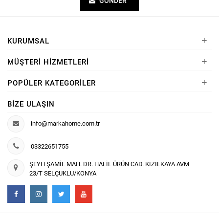
GÖNDER
+
KURUMSAL
+
MÜŞTERI HIZMETLERI
+
POPÜLER KATEGORILER
BIZE ULAŞIN
info@markahome.com.tr
03322651755
ŞEYH ŞAMİL MAH. DR. HALİL ÜRÜN CAD. KIZILKAYA AVM
23/T SELÇUKLU/KONYA