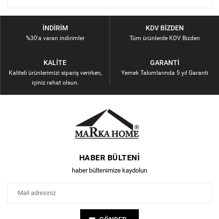
İNDIRIM
KDV BIZDEN
%30'a varan indirimler
Tüm ürünlerde KDV Bizden
KALITE
GARANTI
Kaliteli ürünlerimizi sipariş verirken,
Yemek Takımlarında 5 yıl Garanti
içiniz rahat olsun.
HABER BÜLTENI
haber bültenimize kaydolun