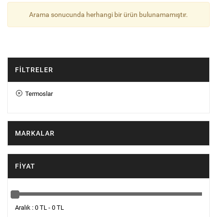
Arama sonucunda herhangi bir ürün bulunamamıştır.
FILTRELER
Termoslar
MARKALAR
FIYAT
Aralık : 0 TL - 0 TL