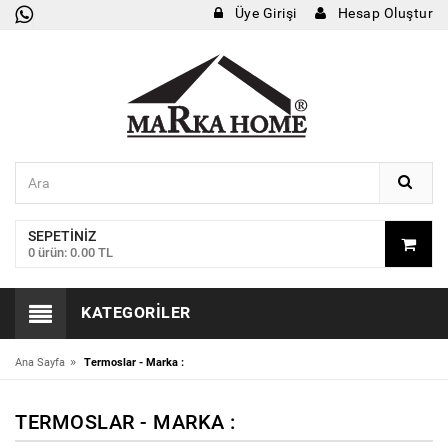
Üye Girişi
Hesap Oluştur
SEPETINIZ
0 ürün: 0.00 TL
KATEGORILER
»
Ana Sayfa
Termoslar - Marka :
TERMOSLAR - MARKA :