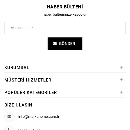
HABER BÜLTENI
haber bültenimize kaydolun
GÖNDER
+
KURUMSAL
+
MÜŞTERI HIZMETLERI
+
POPÜLER KATEGORILER
BIZE ULAŞIN
info@markahome.com.tr