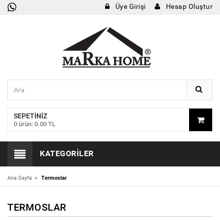
Üye Girişi
Hesap Oluştur
SEPETINIZ
0 ürün: 0.00 TL
KATEGORILER
»
Ana Sayfa
Termoslar
TERMOSLAR