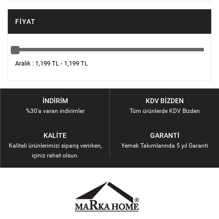
FIYAT
Aralık : 1,199 TL - 1,199 TL
İNDIRIM
KDV BIZDEN
%30'a varan indirimler
Tüm ürünlerde KDV Bizden
KALITE
GARANTI
Kaliteli ürünlerimizi sipariş verirken,
Yemek Takımlarında 5 yıl Garanti
içiniz rahat olsun.