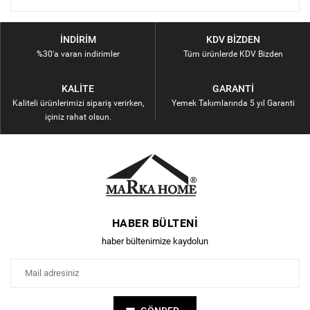
İNDIRIM
KDV BIZDEN
%30'a varan indirimler
Tüm ürünlerde KDV Bizden
KALITE
GARANTI
Kaliteli ürünlerimizi sipariş verirken,
Yemek Takımlarında 5 yıl Garanti
içiniz rahat olsun.
HABER BÜLTENI
haber bültenimize kaydolun