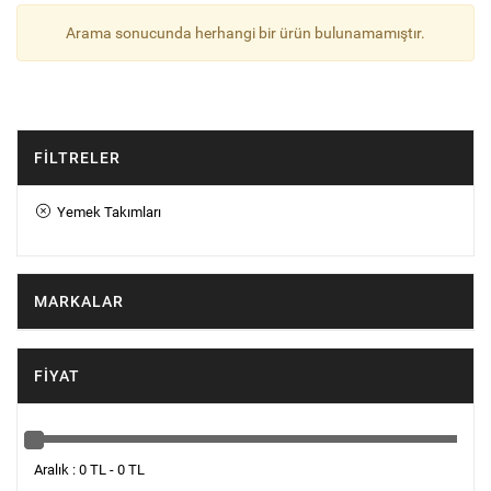
Arama sonucunda herhangi bir ürün bulunamamıştır.
FILTRELER
Yemek Takımları
MARKALAR
FIYAT
Aralık : 0 TL - 0 TL