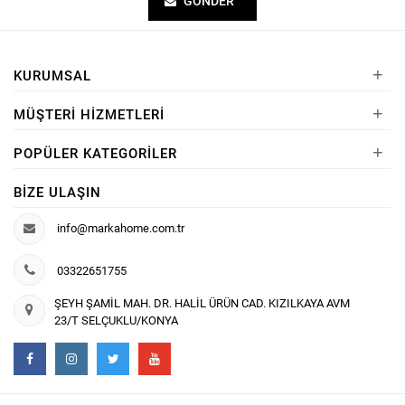
GÖNDER
+
KURUMSAL
+
MÜŞTERI HIZMETLERI
+
POPÜLER KATEGORILER
BIZE ULAŞIN
info@markahome.com.tr
03322651755
ŞEYH ŞAMİL MAH. DR. HALİL ÜRÜN CAD. KIZILKAYA AVM
23/T SELÇUKLU/KONYA