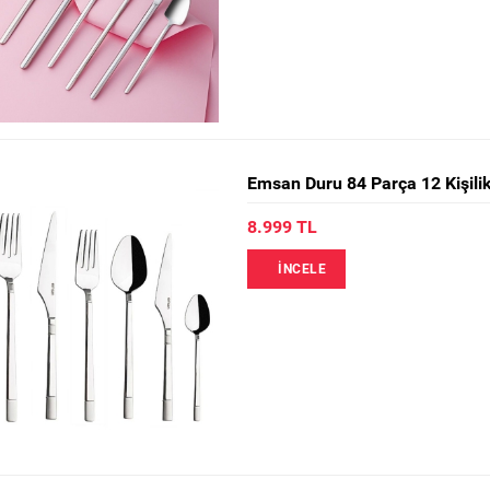
Emsan Duru 84 Parça 12 Kişilik
8.999 TL
İNCELE