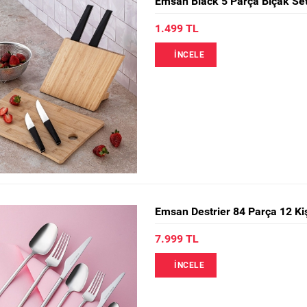
Emsan Black 5 Parça Bıçak Set
1.499 TL
İNCELE
Emsan Destrier 84 Parça 12 Kiş
7.999 TL
İNCELE