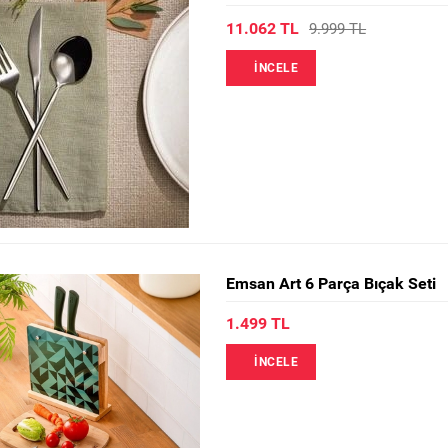
11.062 TL
9.999 TL
İNCELE
Emsan Art 6 Parça Bıçak Seti
1.499 TL
İNCELE