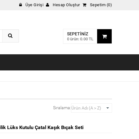
Üye Girişi
Hesap Oluştur
Sepetim (0)
SEPETINIZ
0 ürün: 0.00 TL
Sıralama:
ik Lüks Kutulu Çatal Kaşık Bıçak Seti