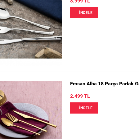
8.999 TL
İNCELE
Emsan Alba 18 Parça Parlak Gol
2.499 TL
İNCELE