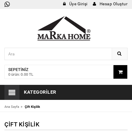
Üye Girişi
Hesap Oluştur
SEPETINIZ
0 ürün: 0.00 TL
KATEGORILER
»
Ana Sayfa
Çift Kişilik
ÇIFT KIŞILIK