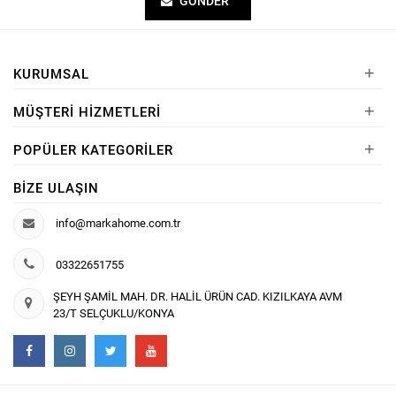
GÖNDER
+
KURUMSAL
+
MÜŞTERI HIZMETLERI
+
POPÜLER KATEGORILER
BIZE ULAŞIN
info@markahome.com.tr
03322651755
ŞEYH ŞAMİL MAH. DR. HALİL ÜRÜN CAD. KIZILKAYA AVM
23/T SELÇUKLU/KONYA