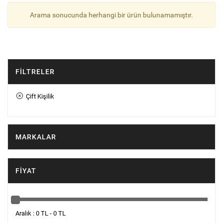
Arama sonucunda herhangi bir ürün bulunamamıştır.
FILTRELER
Çift Kişilik
MARKALAR
FIYAT
Aralık : 0 TL - 0 TL