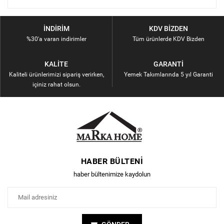
İNDIRIM
KDV BIZDEN
%30'a varan indirimler
Tüm ürünlerde KDV Bizden
KALITE
GARANTI
Kaliteli ürünlerimizi sipariş verirken,
Yemek Takımlarında 5 yıl Garanti
içiniz rahat olsun.
HABER BÜLTENI
haber bültenimize kaydolun