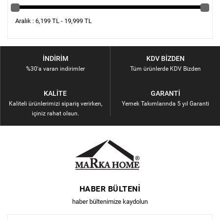
Aralık : 6,199 TL - 19,999 TL
İNDIRIM
KDV BIZDEN
%30'a varan indirimler
Tüm ürünlerde KDV Bizden
KALITE
GARANTI
Kaliteli ürünlerimizi sipariş verirken,
Yemek Takımlarında 5 yıl Garanti
içiniz rahat olsun.
HABER BÜLTENI
haber bültenimize kaydolun