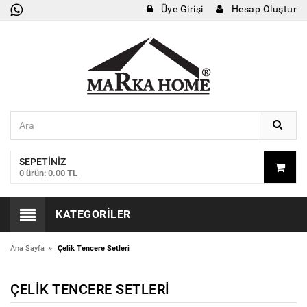
Üye Girişi
Hesap Oluştur
SEPETINIZ
0 ürün: 0.00 TL
KATEGORILER
»
Ana Sayfa
Çelik Tencere Setleri
ÇELIK TENCERE SETLERI