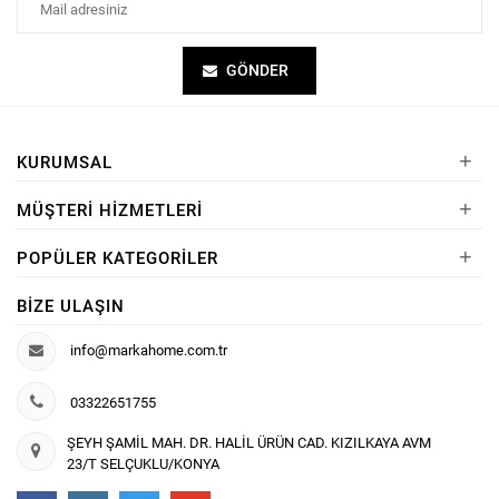
GÖNDER
+
KURUMSAL
+
MÜŞTERI HIZMETLERI
+
POPÜLER KATEGORILER
BIZE ULAŞIN
info@markahome.com.tr
03322651755
ŞEYH ŞAMİL MAH. DR. HALİL ÜRÜN CAD. KIZILKAYA AVM
23/T SELÇUKLU/KONYA