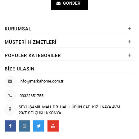
GÖNDER
+
KURUMSAL
+
MÜŞTERI HIZMETLERI
+
POPÜLER KATEGORILER
BIZE ULAŞIN
info@markahome.com.tr
03322651755
ŞEYH ŞAMİL MAH. DR. HALİL ÜRÜN CAD. KIZILKAYA AVM
23/T SELÇUKLU/KONYA