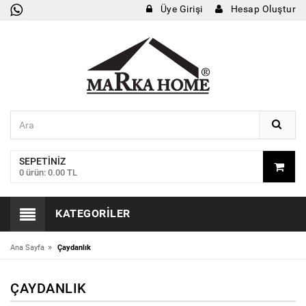
Üye Girişi
Hesap Oluştur
SEPETINIZ
0 ürün: 0.00 TL
KATEGORILER
»
Ana Sayfa
Çaydanlık
ÇAYDANLIK