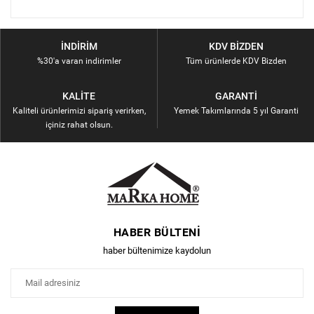
İNDIRIM
KDV BIZDEN
%30'a varan indirimler
Tüm ürünlerde KDV Bizden
KALITE
GARANTI
Kaliteli ürünlerimizi sipariş verirken,
Yemek Takımlarında 5 yıl Garanti
içiniz rahat olsun.
HABER BÜLTENI
haber bültenimize kaydolun