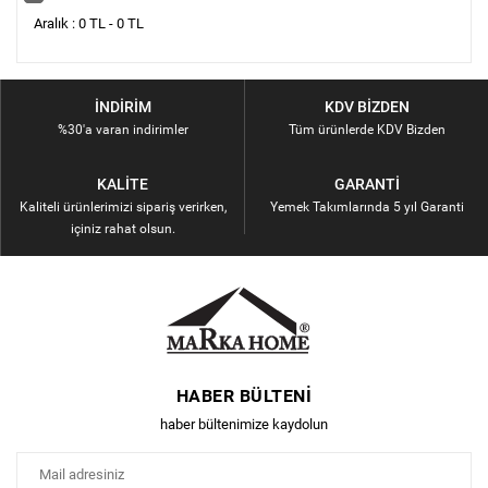
Aralık : 0 TL - 0 TL
İNDIRIM
KDV BIZDEN
%30'a varan indirimler
Tüm ürünlerde KDV Bizden
KALITE
GARANTI
Kaliteli ürünlerimizi sipariş verirken,
Yemek Takımlarında 5 yıl Garanti
içiniz rahat olsun.
HABER BÜLTENI
haber bültenimize kaydolun