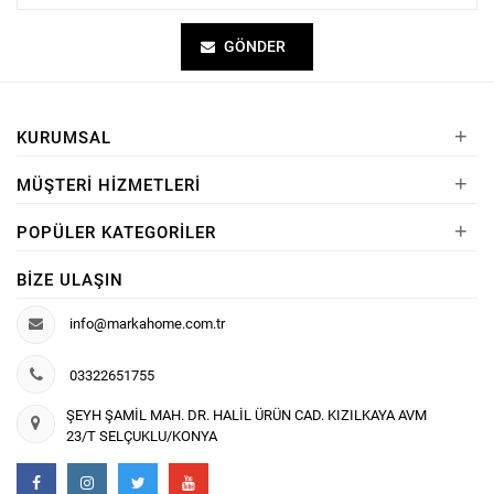
GÖNDER
+
KURUMSAL
+
MÜŞTERI HIZMETLERI
+
POPÜLER KATEGORILER
BIZE ULAŞIN
info@markahome.com.tr
03322651755
ŞEYH ŞAMİL MAH. DR. HALİL ÜRÜN CAD. KIZILKAYA AVM
23/T SELÇUKLU/KONYA