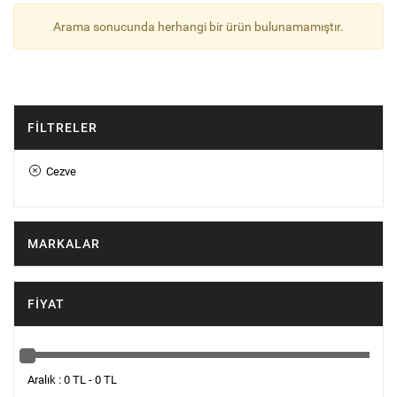
Arama sonucunda herhangi bir ürün bulunamamıştır.
FILTRELER
Cezve
MARKALAR
FIYAT
Aralık : 0 TL - 0 TL