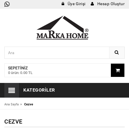
Üye Girişi
Hesap Oluştur
SEPETINIZ
0 ürün: 0.00 TL
KATEGORILER
»
Ana Sayfa
Cezve
CEZVE