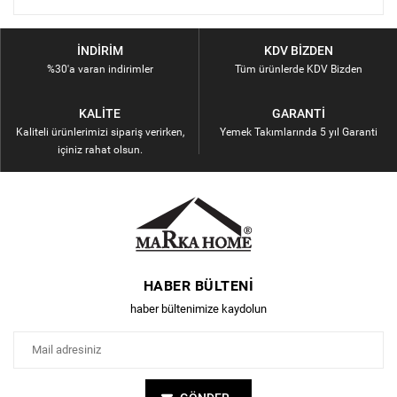
İNDIRIM
KDV BIZDEN
%30'a varan indirimler
Tüm ürünlerde KDV Bizden
KALITE
GARANTI
Kaliteli ürünlerimizi sipariş verirken,
Yemek Takımlarında 5 yıl Garanti
içiniz rahat olsun.
HABER BÜLTENI
haber bültenimize kaydolun