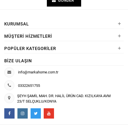
GÖNDER
+
KURUMSAL
+
MÜŞTERI HIZMETLERI
+
POPÜLER KATEGORILER
BIZE ULAŞIN
info@markahome.com.tr
03322651755
ŞEYH ŞAMİL MAH. DR. HALİL ÜRÜN CAD. KIZILKAYA AVM
23/T SELÇUKLU/KONYA