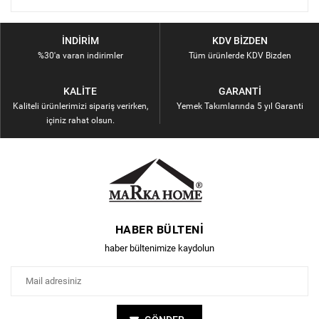
İNDIRIM
KDV BIZDEN
%30'a varan indirimler
Tüm ürünlerde KDV Bizden
KALITE
GARANTI
Kaliteli ürünlerimizi sipariş verirken,
Yemek Takımlarında 5 yıl Garanti
içiniz rahat olsun.
HABER BÜLTENI
haber bültenimize kaydolun