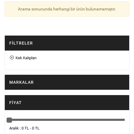
Arama sonucunda herhangi bir ürün bulunamamıştır.
FILTRELER
Kek Kalıpları
MARKALAR
FIYAT
Aralık : 0 TL - 0 TL