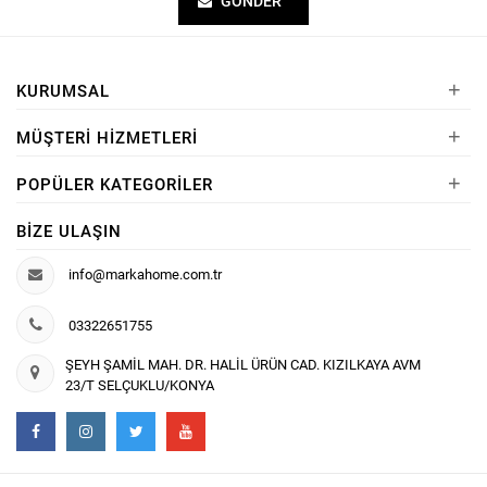
GÖNDER
+
KURUMSAL
+
MÜŞTERI HIZMETLERI
+
POPÜLER KATEGORILER
BIZE ULAŞIN
info@markahome.com.tr
03322651755
ŞEYH ŞAMİL MAH. DR. HALİL ÜRÜN CAD. KIZILKAYA AVM
23/T SELÇUKLU/KONYA