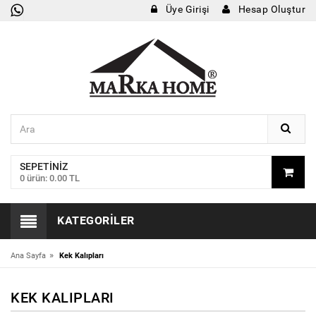
Üye Girişi
Hesap Oluştur
SEPETINIZ
0 ürün: 0.00 TL
KATEGORILER
»
Ana Sayfa
Kek Kalıpları
KEK KALIPLARI