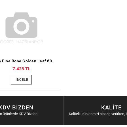
Emsan Fine Bone Golden Leaf 60 Parça 12 Kişilik Yemek Takımı Gold
7.423 TL
İNCELE
KDV BIZDEN
KALITE
m ürünlerde KDV Bizden
Kaliteli ürünlerimizi sipariş verirken, 