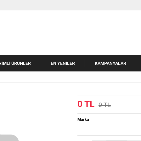
RIMLI ÜRÜNLER
EN YENILER
KAMPANYALAR
0 TL
0 TL
Marka