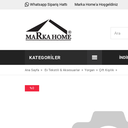
Whatsapp Sipariş Hattı
Marka Home'a Hoşgeldiniz
KATEGORILER
İNDI
»
»
»
»
Ana Sayfa
Ev Tekstili & Aksesuarlar
Yorgan
Çift Kişilik
%0