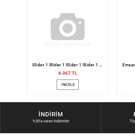
Slider 1 Slider 1 Slider 1 Slider 1 Slider 1 Slider 1 Slider 1 Slider 1 ÖncekiSonraki Emsan New Bone Yeni Anderson 60 Parça 12 Kişilik Yemek Takımı
4.067 TL
İNCELE
İNDIRIM
%30'a varan indirimler
Tü