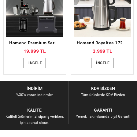
Homend Premium Serisi Siyah
Homend Royaltea 1728H Çelik Çay Makinesi Inox
19.999 TL
3.999 TL
İNCELE
İNCELE
İNDIRIM
KDV BIZDEN
%30'a varan indirimler
Tüm ürünlerde KDV Bizden
KALITE
GARANTI
Kaliteli ürünlerimizi sipariş verirken,
Yemek Takımlarında 5 yıl Garanti
içiniz rahat olsun.