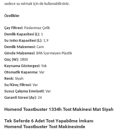
sadece su ısıtmak için de kullanabilirsiniz.
Özellikler
Çay Filtresi:
Paslanmaz Çelik
Demlik Kapasitesi (L):
1
Su Isıtıcı Kapasitesi (L):
1,9
Demlik Malzemesi:
Cam
Gövde Malzemesi:
BPA İçermeyen Plastik
Güç (W):
1800
Kaynama Göstergesi:
Yok
Otomatik Kapanma:
Var
Renk:
Siyah
Su/Kireç Filtresi:
Var
Susuz Çalışma Emniyeti:
Var
Garanti Süresi (Ay):
24
Homend Toastbuster 1334h Tost Makinesi Mat Siyah
Tek Seferde 6 Adet Tost Yapabilme İmkanı
Homend
Toastbuster
Tost Makinesinde