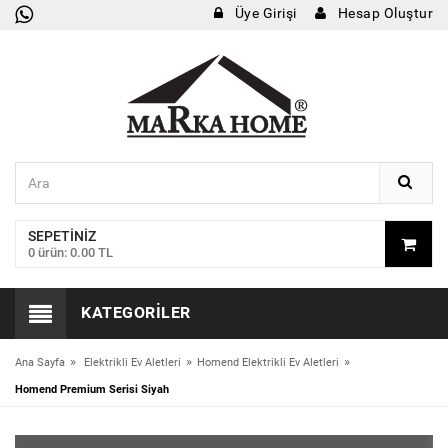
Üye Girişi
Hesap Oluştur
SEPETINIZ
0 ürün: 0.00 TL
KATEGORILER
»
»
»
Ana Sayfa
Elektrikli Ev Aletleri
Homend Elektrikli Ev Aletleri
Homend Premium Serisi Siyah