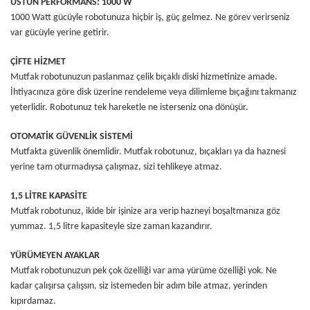
ÜSTÜN PERFORMANS: 1000 W
1000 Watt gücüyle robotunuza hiçbir iş, güç gelmez. Ne görev verirseniz
var gücüyle yerine getirir.
ÇİFTE HİZMET
Mutfak robotunuzun paslanmaz çelik bıçaklı diski hizmetinize amade.
İhtiyacınıza göre disk üzerine rendeleme veya dilimleme bıçağını takmanız
yeterlidir. Robotunuz tek hareketle ne isterseniz ona dönüşür.
OTOMATİK GÜVENLİK SİSTEMİ
Mutfakta güvenlik önemlidir. Mutfak robotunuz, bıçakları ya da haznesi
yerine tam oturmadıysa çalışmaz, sizi tehlikeye atmaz.
1,5 LİTRE KAPASİTE
Mutfak robotunuz, ikide bir işinize ara verip hazneyi boşaltmanıza göz
yummaz. 1,5 litre kapasiteyle size zaman kazandırır.
YÜRÜMEYEN AYAKLAR
Mutfak robotunuzun pek çok özelliği var ama yürüme özelliği yok. Ne
kadar çalışırsa çalışsın, siz istemeden bir adım bile atmaz, yerinden
kıpırdamaz.