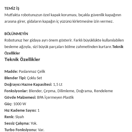
TEMİZ İŞ
Mutfakta robotunuzun özel kapak koruması, bıçakla güvenlik kapağının
arasına girer, gidaların kapağın iç yüzünü kirletmesine izin vermez.
BÖLÜNMEYİN
Robotunuz her gidaya ayrı önem gösterir. Farklı büyüklükte kullanılabilen
besleme ağzıyla, sizi büyük parçaları bölme zahmetinden kurtarır.
Teknik
Özellikler
Teknik Özellikler
Madde:
Paslanmaz Çelik
Blender Tipi:
Çoklu Set
Doğrayıcı Hazne Kapasitesi:
1,5 Lt
Fonksiyonlar:
Blender, Çırpma, Dilimleme, Doğrama, Rendeleme
Gövde Malzemesi:
BPA İçermeyen Plastik
Güç:
1000 W
Hız Kademe Sayısı:
1
Renk:
Siyah
Sessiz Çalışma:
Yok.
Turbo Fonksiyonu:
Var.