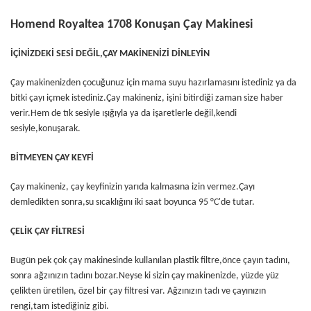
Homend Royaltea 1708 Konuşan Çay Makinesi
İÇİNİZDEKİ SESİ DEĞİL,ÇAY MAKİNENİZİ DİNLEYİN
Çay makinenizden çocuğunuz için mama suyu hazırlamasını istediniz ya da
bitki çayı içmek istediniz.Çay makineniz, işini bitirdiği zaman size haber
verir.Hem de tık sesiyle ışığıyla ya da işaretlerle değil,kendi
sesiyle,konuşarak.
BİTMEYEN ÇAY KEYFİ
Çay makineniz, çay keyfinizin yarıda kalmasına izin vermez.Çayı
demledikten sonra,su sıcaklığını iki saat boyunca 95 °C'de tutar.
ÇELİK ÇAY FİLTRESİ
Bugün pek çok çay makinesinde kullanılan plastik filtre,önce çayın tadını,
sonra ağzınızın tadını bozar.Neyse ki sizin çay makinenizde, yüzde yüz
çelikten üretilen, özel bir çay filtresi var. Ağzınızın tadı ve çayınızın
rengi,tam istediğiniz gibi.