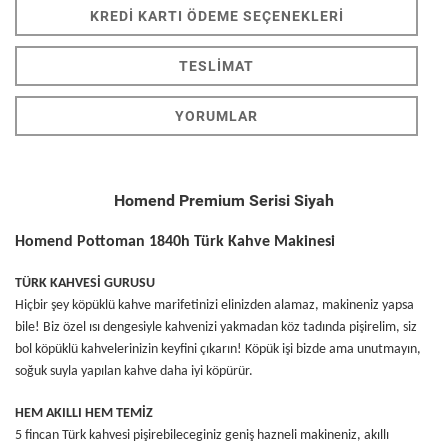
KREDI KARTI ÖDEME SEÇENEKLERI
TESLIMAT
YORUMLAR
Homend Premium Serisi Siyah
Homend Pottoman 1840h Türk Kahve Makinesi
TÜRK KAHVESİ GURUSU
Hiçbir şey köpüklü kahve marifetinizi elinizden alamaz, makineniz yapsa
bile! Biz özel ısı dengesiyle kahvenizi yakmadan köz tadında pişirelim, siz
bol köpüklü kahvelerinizin keyfini çıkarın! Köpük işi bizde ama unutmayın,
soğuk suyla yapılan kahve daha iyi köpürür.
HEM AKILLI HEM TEMİZ
5 fincan Türk kahvesi pişirebileceginiz geniş hazneli makineniz, akıllı