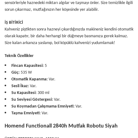
sensörleriyle haznedeki miktarı algılar ve taşmayı önler. Size temizlikle ilgili
sorun çıkarmaz, mutfağınızın her köşesinde yer alabilir.
İŞ BİTİRİCİ
Kahveniz piştikten sonra hazneyi çıkardığınızda makineniz kendini otomatik
olarak kapatır, bir daha herhangi bir düğmeye basmanıza gerek kalmaz.
Size kalan arkanıza yaslanıp, bol köpüklü kahvenizi yudumlamak!
Teknik Özellikler
Fincan Kapasitesi:
5
Güç:
535 W
Otomatik Kapanma:
Var.
Sesli İkaz:
Var.
Su Kapasitesi:
300 ml
Su Seviyesi Göstergesi:
Var.
Su Koymadan Çalışmama Emniyeti:
Var.
Taşma Emniyeti:
Var.
Homend Functionall 2840h Mutfak Robotu Siyah