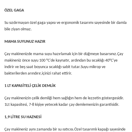
ÖZEL GAGA
Su sızdırmayan özel gaga yapısı ve ergonomik tasarımı sayesinde bir damla
bile ziyan olmaz.
MAMA SUYUNUZ HAZIR
Çay makinenizde mama suyu hazırlamak için bir düğmeye basarsınız.Çay
makineniz önce suyu 100 °C'de kaynatır, ardından bu sıcaklığı 40°C'ye
indirir ve beş saat boyunca sıcaklığı sabit tutar.Suyu mikrop ve
bakterilerden arındırır,içinizi rahat ettirir.
1 LT KAPASİTELİ ÇELİK DEMLİK
Çay makinenizin çelik demliği hem sağlığın hem de lezzetin göstergesidir.
1Lt kapasitesi, 7-8 kişiye yetecek kadar çay demlemenizin garantisidir.
1,9 LİTRE SU HAZNESİ
Çay makineniz aynı zamanda bir su ısıtıcısı.Özel tasarımlı kapağı sayesinde