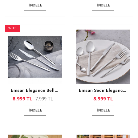
İNCELE
İNCELE
%-13
Emsan Elegance Bello 84 Parça 12 Kişilik Çatal Kaşık Bıçak Seti Lüks Kutulu
Emsan Sedir Elegance 84 Parça 12 Kişilik Çatal Kaşık Bıçak Takımı Kutulu
8.999 TL
8.999 TL
7.999 TL
İNCELE
İNCELE