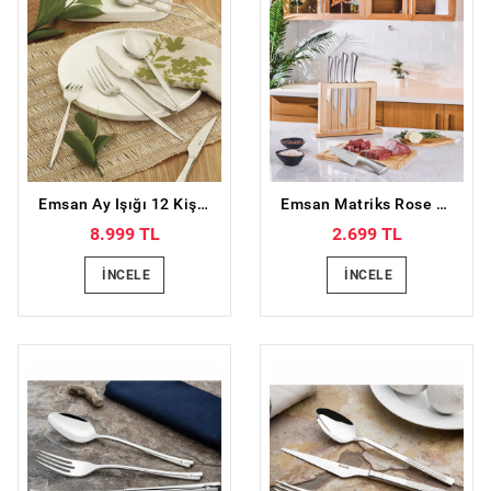
Emsan Ay Işığı 12 Kişilik 84 Parça Çatal Kaşık Bıçak Seti
Emsan Matriks Rose Gold 7 Parça Bıçak Seti
8.999 TL
2.699 TL
İNCELE
İNCELE