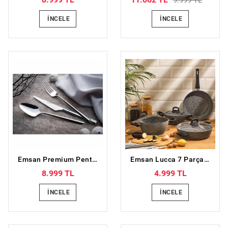
9.999 TL
İNCELE
İNCELE
Emsan Premium Penta 84 Parça 12 Kişilik Çatal Kaşık Bıçak Seti Lüks Kutulu
Emsan Lucca 7 Parça Tencere Seti Gri Mavi
8.999 TL
4.999 TL
İNCELE
İNCELE