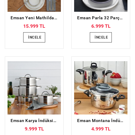
Emsan Yeni Mathilda 60 Parça 12 Kişilik Porselen Yemek Takımı
Emsan Parla 32 Parça 6 Kişilik Porselen Kahvaltı/Servis Takımı Gri Beyaz
15.999 TL
6.999 TL
İNCELE
İNCELE
Emsan Karya İndüksiyon Tabanlı 8 Parça Paslanmaz Çelik Tencere Seti
Emsan Montana İndüksiyon Tabanlı Düdüklü Tencere Seti Siyah Gri 4+6 Litre
9.999 TL
4.999 TL