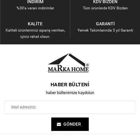
İNDIRIM
KDV BIZDEN
%30'a varan indirimler
Tüm ürünlerde KDV Bizden
KALITE
GARANTI
Kaliteli ürünlerimizi sipariş verirken,
Yemek Takımlarında 5 yıl Garanti
içiniz rahat olsun.
HABER BÜLTENI
haber bültenimize kaydolun
GÖNDER