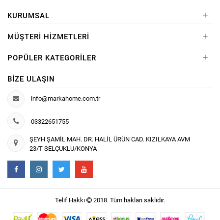
+
KURUMSAL
+
MÜŞTERI HIZMETLERI
+
POPÜLER KATEGORILER
BIZE ULAŞIN
info@markahome.com.tr
03322651755
ŞEYH ŞAMİL MAH. DR. HALİL ÜRÜN CAD. KIZILKAYA AVM
23/T SELÇUKLU/KONYA
Telif Hakkı
2018. Tüm hakları saklıdır.