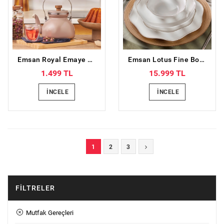
Emsan Royal Emaye Demlik Vizon
Emsan Lotus Fine Bone 53 Parça 12 Kişilik Yemek Takımı Platin
1.499 TL
15.999 TL
İNCELE
İNCELE
1
2
3
FILTRELER
Mutfak Gereçleri