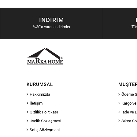
İNDIRIM
%30'a varan indirimler
Tü
KURUMSAL
MÜŞTER
Hakkımızda
Ödeme S
İletişim
Kargo ve
Gizlilik Politikası
İade ve 
Üyelik Sözleşmesi
Sıkça So
Satış Sözleşmesi