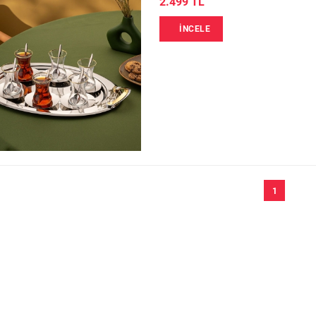
2.499 TL
İNCELE
1