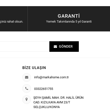
GARANTI
içiniz rahat olsun.
Yemek Takımlarında 5 yıl Garanti
GÖNDER
BIZE ULAŞIN
info@markahome.com.tr
03322651755
ŞEYH ŞAMİL MAH. DR. HALİL ÜRÜN
CAD. KIZILKAYA AVM 23/T
SELÇUKLU/KONYA