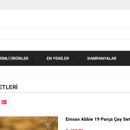
RIMLI ÜRÜNLER
EN YENILER
KAMPANYALAR
ETLERI
Emsan Abbie 19 Parça Çay Set