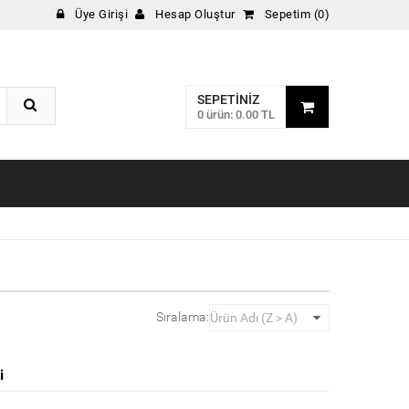
Üye Girişi
Hesap Oluştur
Sepetim (0)
SEPETINIZ
0 ürün: 0.00 TL
Sıralama:
i