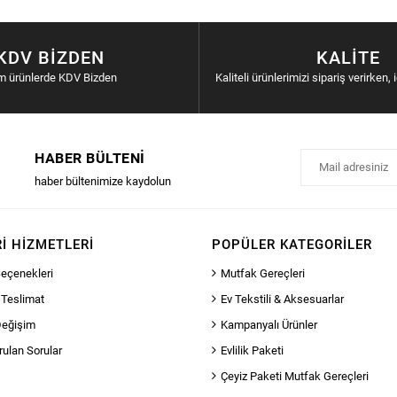
KDV BIZDEN
KALITE
m ürünlerde KDV Bizden
Kaliteli ürünlerimizi sipariş verirken, 
HABER BÜLTENI
haber bültenimize kaydolun
I HIZMETLERI
POPÜLER KATEGORILER
eçenekleri
Mutfak Gereçleri
 Teslimat
Ev Tekstili & Aksesuarlar
Değişim
Kampanyalı Ürünler
rulan Sorular
Evlilik Paketi
Çeyiz Paketi Mutfak Gereçleri