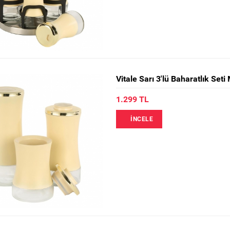
Vitale Sarı 3'lü Baharatlık Se
1.299 TL
İNCELE