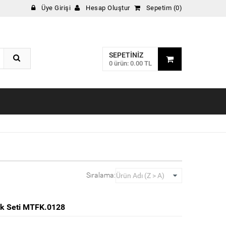
Üye Girişi
Hesap Oluştur
Sepetim (0)
SEPETINIZ
0 ürün: 0.00 TL
Sıralama:
tlık Seti MTFK.0128