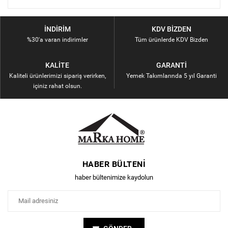
İNDIRIM
KDV BIZDEN
%30'a varan indirimler
Tüm ürünlerde KDV Bizden
KALITE
GARANTI
Kaliteli ürünlerimizi sipariş verirken,
Yemek Takımlarında 5 yıl Garanti
içiniz rahat olsun.
HABER BÜLTENI
haber bültenimize kaydolun