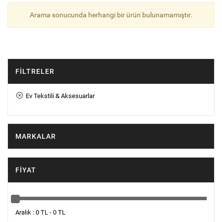
Arama sonucunda herhangi bir ürün bulunamamıştır.
FILTRELER
Ev Tekstili & Aksesuarlar
MARKALAR
FIYAT
Aralık : 0 TL - 0 TL