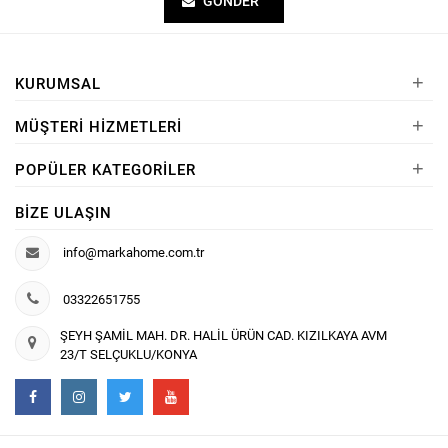
GÖNDER
+
KURUMSAL
+
MÜŞTERI HIZMETLERI
+
POPÜLER KATEGORILER
BIZE ULAŞIN
info@markahome.com.tr
03322651755
ŞEYH ŞAMİL MAH. DR. HALİL ÜRÜN CAD. KIZILKAYA AVM
23/T SELÇUKLU/KONYA