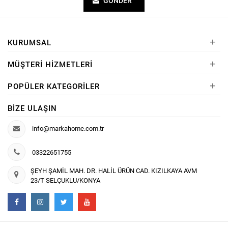
GÖNDER
+
KURUMSAL
+
MÜŞTERI HIZMETLERI
+
POPÜLER KATEGORILER
BIZE ULAŞIN
info@markahome.com.tr
03322651755
ŞEYH ŞAMİL MAH. DR. HALİL ÜRÜN CAD. KIZILKAYA AVM
23/T SELÇUKLU/KONYA