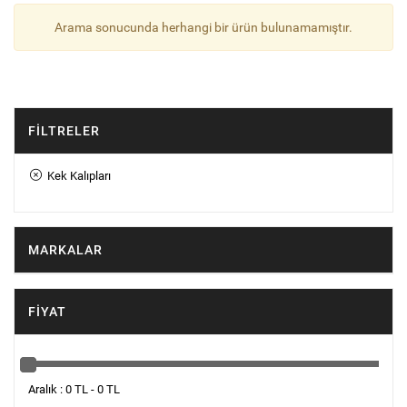
Arama sonucunda herhangi bir ürün bulunamamıştır.
FILTRELER
Kek Kalıpları
MARKALAR
FIYAT
Aralık : 0 TL - 0 TL