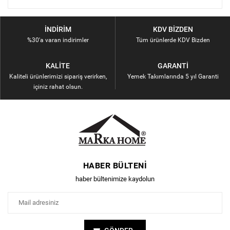
İNDIRIM
KDV BIZDEN
%30'a varan indirimler
Tüm ürünlerde KDV Bizden
KALITE
GARANTI
Kaliteli ürünlerimizi sipariş verirken,
Yemek Takımlarında 5 yıl Garanti
içiniz rahat olsun.
HABER BÜLTENI
haber bültenimize kaydolun