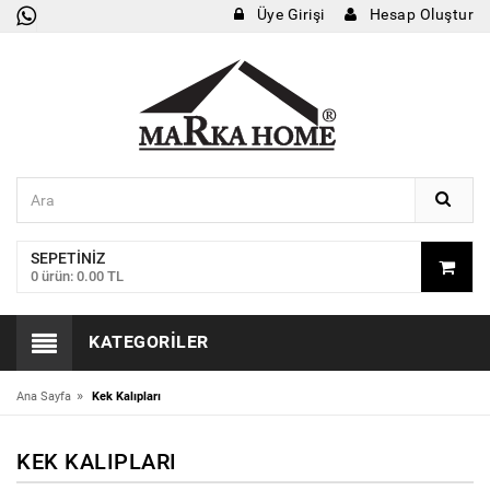
Üye Girişi
Hesap Oluştur
SEPETINIZ
0 ürün: 0.00 TL
KATEGORILER
»
Ana Sayfa
Kek Kalıpları
KEK KALIPLARI