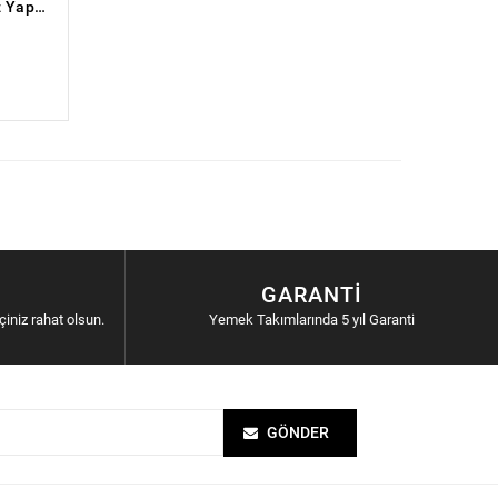
Stone-Age Çizilmez Yanmaz Yapışmaz Derin Tencere - 28 cm
GARANTI
içiniz rahat olsun.
Yemek Takımlarında 5 yıl Garanti
GÖNDER