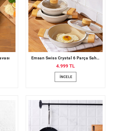
avası
Emsan Swiss Crystal 6 Parça Sahan Seti Krem
4.999 TL
İNCELE