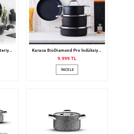
Karaca BioDiamond Antibakteriyel Kulp 7 Parça Tencere Seti
Karaca BioDiamond Pro İndüksiyon Tabanlı 7 Parça Tencere Seti
9.999 TL
İNCELE