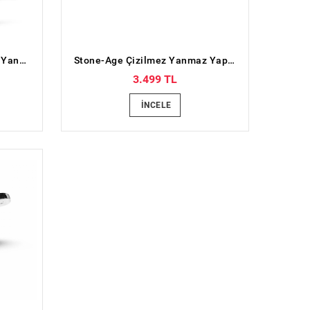
Stone-Age 7 Parça Çizilmez Yanmaz Yapışmaz Tencere ve Tava Seti
Stone-Age Çizilmez Yanmaz Yapışmaz Derin Tencere - 22 cm
3.499 TL
İNCELE