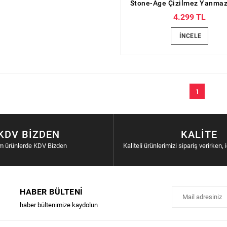
4.299 TL
İNCELE
1
KDV BIZDEN
KALITE
m ürünlerde KDV Bizden
Kaliteli ürünlerimizi sipariş verirken, 
HABER BÜLTENI
haber bültenimize kaydolun