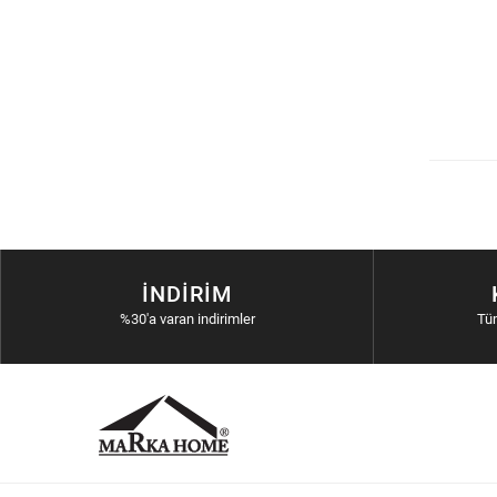
İNDIRIM
%30'a varan indirimler
Tü