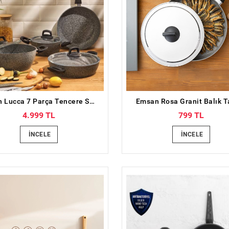
Emsan Lucca 7 Parça Tencere Seti Gri Mavi
Emsan Rosa Granit Balık T
4.999 TL
799 TL
İNCELE
İNCELE