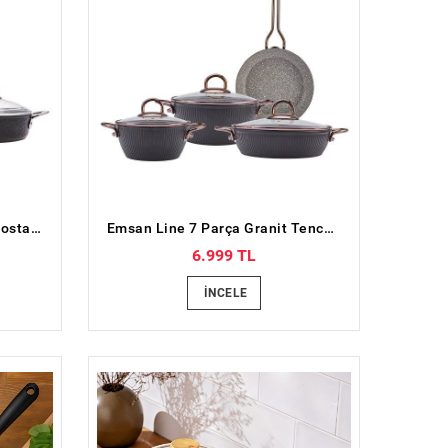
Emsan İndüksiyon Tabanlı Nostalji 7 Parça Granit Tencere Seti Siyah
Emsan Line 7 Parça Granit Tencere Seti Yeni Siyah Rose
6.999 TL
İNCELE