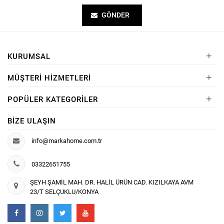
GÖNDER
+
KURUMSAL
+
MÜŞTERI HIZMETLERI
+
POPÜLER KATEGORILER
BIZE ULAŞIN
info@markahome.com.tr
03322651755
ŞEYH ŞAMİL MAH. DR. HALİL ÜRÜN CAD. KIZILKAYA AVM
23/T SELÇUKLU/KONYA