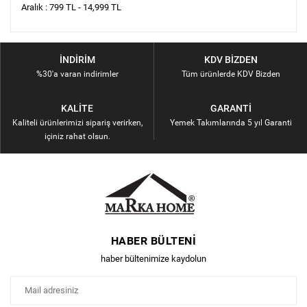
Aralık : 799 TL - 14,999 TL
İNDIRIM
KDV BIZDEN
%30'a varan indirimler
Tüm ürünlerde KDV Bizden
KALITE
GARANTI
Kaliteli ürünlerimizi sipariş verirken,
Yemek Takımlarında 5 yıl Garanti
içiniz rahat olsun.
HABER BÜLTENI
haber bültenimize kaydolun