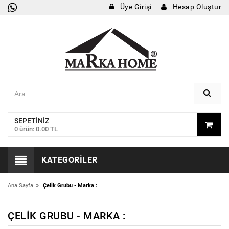
Üye Girişi
Hesap Oluştur
SEPETINIZ
0 ürün: 0.00 TL
KATEGORILER
»
Ana Sayfa
Çelik Grubu - Marka :
ÇELIK GRUBU - MARKA :