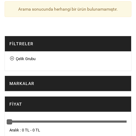
Arama sonucunda herhangi bir ürün bulunamamıştır.
FILTRELER
Çelik Grubu
MARKALAR
FIYAT
Aralık : 0 TL - 0 TL