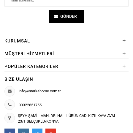
GÖNDER
+
KURUMSAL
+
MÜŞTERI HIZMETLERI
+
POPÜLER KATEGORILER
BIZE ULAŞIN
info@markahome.com.tr
03322651755
ŞEYH ŞAMİL MAH. DR. HALİL ÜRÜN CAD. KIZILKAYA AVM
23/T SELÇUKLU/KONYA