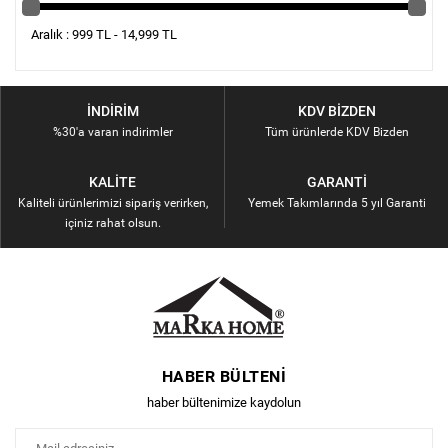
Aralık : 999 TL - 14,999 TL
İNDIRIM
KDV BIZDEN
%30'a varan indirimler
Tüm ürünlerde KDV Bizden
KALITE
GARANTI
Kaliteli ürünlerimizi sipariş verirken,
Yemek Takımlarında 5 yıl Garanti
içiniz rahat olsun.
HABER BÜLTENI
haber bültenimize kaydolun