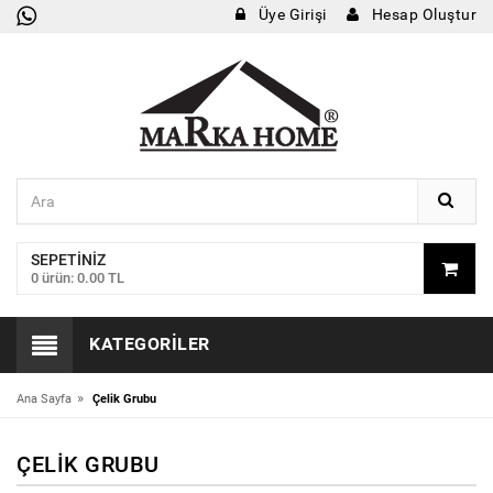
Üye Girişi
Hesap Oluştur
SEPETINIZ
0 ürün: 0.00 TL
KATEGORILER
»
Ana Sayfa
Çelik Grubu
ÇELIK GRUBU