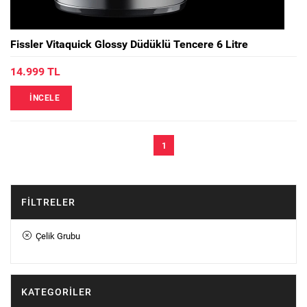
Fissler Vitaquick Glossy Düdüklü Tencere 6 Litre
14.999 TL
İNCELE
1
FILTRELER
Çelik Grubu
KATEGORILER