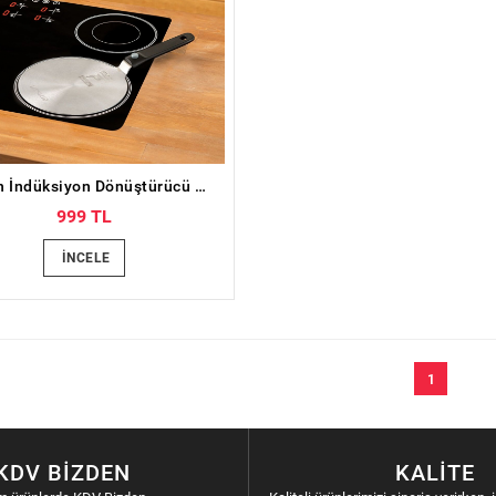
Emsan İndüksiyon Dönüştürücü Charge
999 TL
İNCELE
1
KDV BIZDEN
KALITE