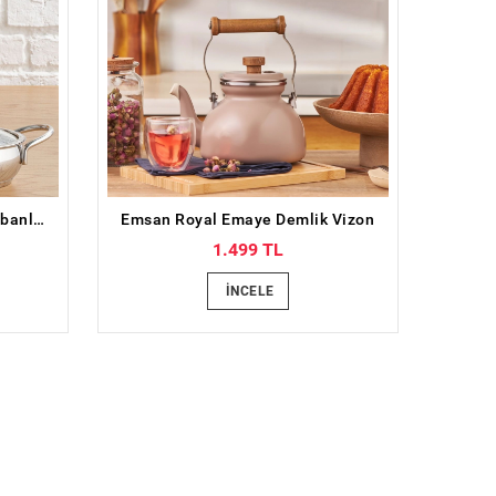
Emsan Cemre İndüksiyon Tabanlı 6 Parça Çelik Sahan Seti
Emsan Royal Emaye Demlik Vizon
1.499 TL
İNCELE