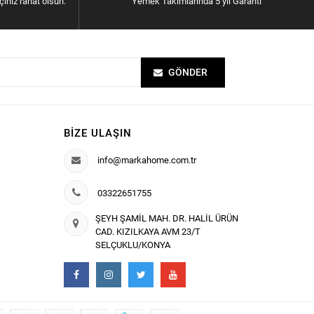
içiniz rahat olsun.
Yemek Takımlarında 5 yıl Garanti
GÖNDER
BIZE ULAŞIN
info@markahome.com.tr
03322651755
ŞEYH ŞAMİL MAH. DR. HALİL ÜRÜN
CAD. KIZILKAYA AVM 23/T
SELÇUKLU/KONYA