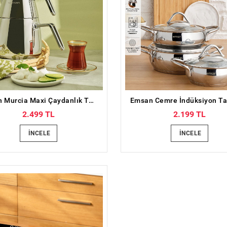
Emsan Murcia Maxi Çaydanlık Takımı
2.499 TL
2.199 TL
İNCELE
İNCELE