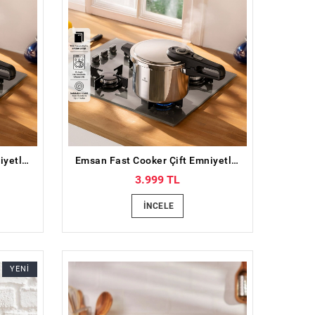
Emsan Fast Cooker Çift Emniyetli Düdüklü Tencere 6 Lt
Emsan Fast Cooker Çift Emniyetli Düdüklü Tencere 4 Lt
3.999 TL
İNCELE
YENİ