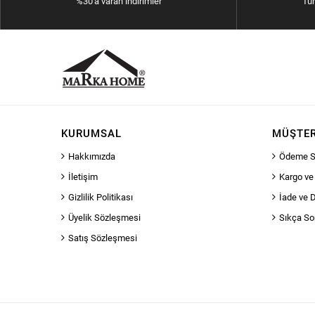
%30'a varan indirimler
Tü
KURUMSAL
MÜŞTER
Hakkımızda
Ödeme S
İletişim
Kargo ve
Gizlilik Politikası
İade ve 
Üyelik Sözleşmesi
Sıkça So
Satış Sözleşmesi