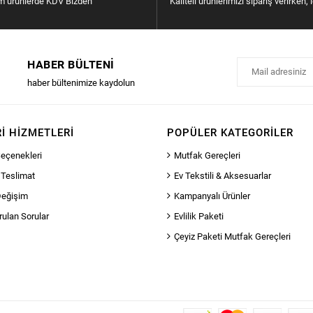
m ürünlerde KDV Bizden
Kaliteli ürünlerimizi sipariş verirken, 
HABER BÜLTENI
haber bültenimize kaydolun
I HIZMETLERI
POPÜLER KATEGORILER
eçenekleri
Mutfak Gereçleri
 Teslimat
Ev Tekstili & Aksesuarlar
Değişim
Kampanyalı Ürünler
rulan Sorular
Evlilik Paketi
Çeyiz Paketi Mutfak Gereçleri