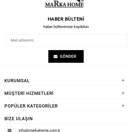
HABER BÜLTENI
haber bültenimize kaydolun
GÖNDER
+
KURUMSAL
+
MÜŞTERI HIZMETLERI
+
POPÜLER KATEGORILER
BIZE ULAŞIN
info@markahome.com.tr