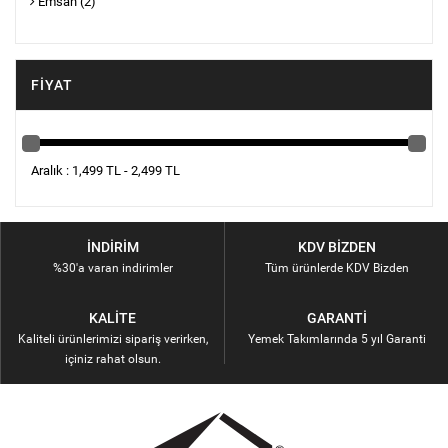
Emsan
(2)
FIYAT
Aralık : 1,499 TL - 2,499 TL
İNDIRIM
KDV BIZDEN
%30'a varan indirimler
Tüm ürünlerde KDV Bizden
KALITE
GARANTI
Kaliteli ürünlerimizi sipariş verirken,
Yemek Takımlarında 5 yıl Garanti
içiniz rahat olsun.