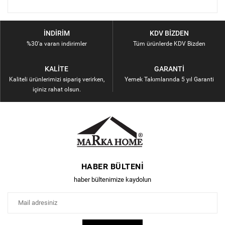
İNDIRIM
KDV BIZDEN
%30'a varan indirimler
Tüm ürünlerde KDV Bizden
KALITE
GARANTI
Kaliteli ürünlerimizi sipariş verirken,
Yemek Takımlarında 5 yıl Garanti
içiniz rahat olsun.
HABER BÜLTENI
haber bültenimize kaydolun