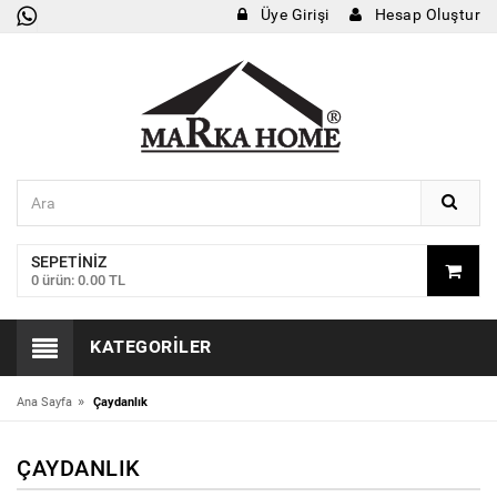
Üye Girişi
Hesap Oluştur
SEPETINIZ
0 ürün: 0.00 TL
KATEGORILER
»
Ana Sayfa
Çaydanlık
ÇAYDANLIK