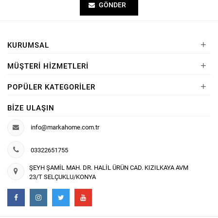
GÖNDER
+
KURUMSAL
+
MÜŞTERI HIZMETLERI
+
POPÜLER KATEGORILER
BIZE ULAŞIN
info@markahome.com.tr
03322651755
ŞEYH ŞAMİL MAH. DR. HALİL ÜRÜN CAD. KIZILKAYA AVM
23/T SELÇUKLU/KONYA