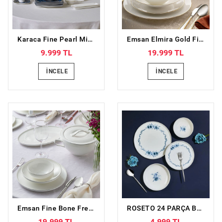
Karaca Fine Pearl Midnight 26 Parça 6 Kişilik Kahvaltı Takımı
Emsan Elmira Gold Fine Bone 59 Parça 12 Kişilik Yemek Takımı
9.999 TL
19.999 TL
İNCELE
İNCELE
Emsan Fine Bone Freya 60 Parça 12 Kişilik Yuvarlak Yemek Takımı Platin
ROSETO 24 PARÇA BONE PORSELEN YEMEK TAKIMI
19.999 TL
4.999 TL