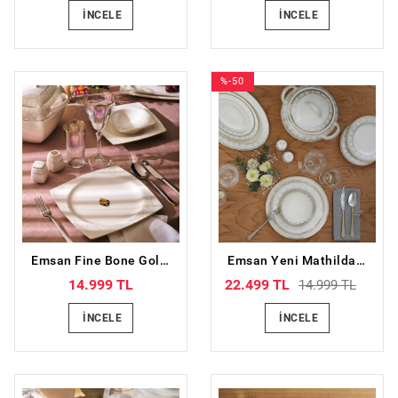
İNCELE
İNCELE
%-50
Emsan Fine Bone Golden Leaf 60 Parça 12 Kişilik Yemek Takımı Gold
Emsan Yeni Mathilda 60 Parça 12 Kişilik Porselen Yemek Takımı
14.999 TL
22.499 TL
14.999 TL
İNCELE
İNCELE