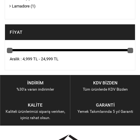
Lamadore
(1)
FIYAT
Aralık : 4,999 TL - 24,999 TL
İNDIRIM
KDV BIZDEN
%30'a varan indirimler
Tüm ürünlerde KDV Bizden
KALITE
GARANTI
Kaliteli ürünlerimizi sipariş verirken,
Yemek Takımlarında 5 yıl Garanti
içiniz rahat olsun.