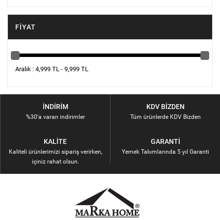
FIYAT
Aralık : 4,999 TL - 9,999 TL
İNDIRIM
KDV BIZDEN
%30'a varan indirimler
Tüm ürünlerde KDV Bizden
KALITE
GARANTI
Kaliteli ürünlerimizi sipariş verirken,
Yemek Takımlarında 5 yıl Garanti
içiniz rahat olsun.