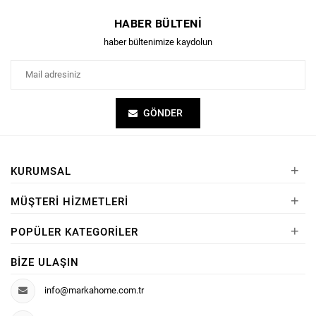
HABER BÜLTENI
haber bültenimize kaydolun
GÖNDER
+
KURUMSAL
+
MÜŞTERI HIZMETLERI
+
POPÜLER KATEGORILER
BIZE ULAŞIN
info@markahome.com.tr