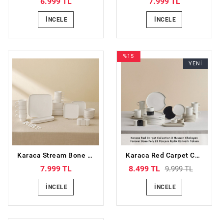
6.999 TL
7.999 TL
İNCELE
İNCELE
%15
YENİ
Karaca Stream Bone Cubique 35 Parça 6 Kişilik Kahvaltı Takımı
Karaca Red Carpet Collection X Hussein Chalayan Forever Bone Poly 28 Parça 6 Kişilik Kahvaltı Takımı
7.999 TL
8.499 TL
9.999 TL
İNCELE
İNCELE