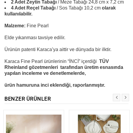
2 Adet Zeytin Tabağı
/ Meze Tabağı 24,8 cm x 7,2 cm
4 Adet Reçel Tabağı
/ Sos Tabağı 10,2 cm
olarak
kullanılabilir.
Malzeme:
Fine Pearl
Elde yıkanması tavsiye edilir.
Ürünün patenti Karaca’ya aittir ve dünyada bir ilktir.
Karaca Fine Pearl ürünlerinin “İNCİ” içerdiği
TÜV
Rheinland gözetmenleri tarafından üretim esnasında
yapılan inceleme ve denetlemelerde,
ürün hamuruna inci eklendiği, raporlanmıştır.
BENZER ÜRÜNLER