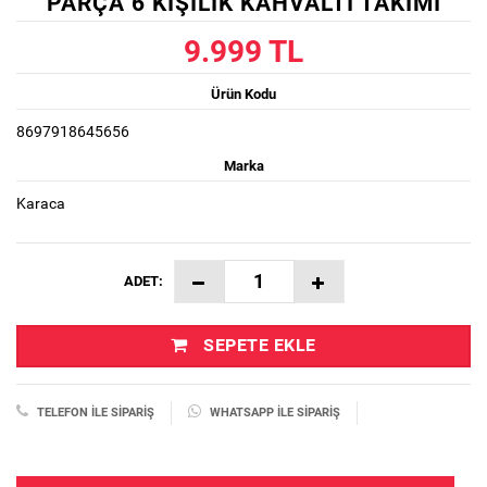
PARÇA 6 KIŞILIK KAHVALTI TAKIMI
9.999 TL
Ürün Kodu
8697918645656
Marka
Karaca
ADET:
SEPETE EKLE
TELEFON İLE SIPARIŞ
WHATSAPP İLE SIPARIŞ