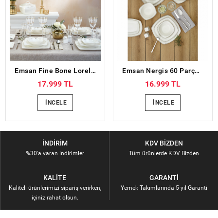
Emsan Fine Bone Lorella Gold 61 Parça 12 Kişilik Yemek Takımı
Emsan Nergis 60 Parça 12 Kişilik Porselen Yemek Takımı
17.999 TL
16.999 TL
İNCELE
İNCELE
İNDIRIM
KDV BIZDEN
%30'a varan indirimler
Tüm ürünlerde KDV Bizden
KALITE
GARANTI
Kaliteli ürünlerimizi sipariş verirken,
Yemek Takımlarında 5 yıl Garanti
içiniz rahat olsun.