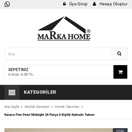
Üye Girişi
Hesap Oluştur
SEPETINIZ
0 ürün: 0.00 TL
KATEGORILER
»
»
»
Ana Sayfa
Mutfak Gereçleri
Yemek Takımları
Karaca Fine Pearl Midnight 26 Parça 6 Kişilik Kahvaltı Takımı
YENİ